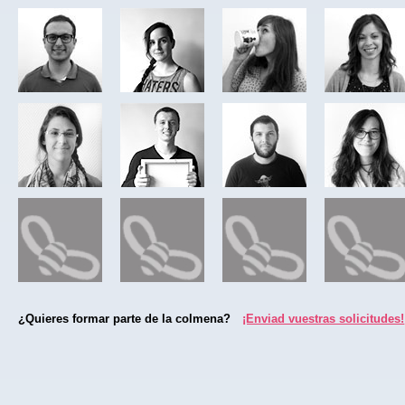
¿Quieres formar parte de la colmena?
¡Enviad vuestras solicitudes!